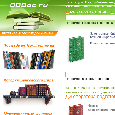
Литература
Внутрибанковские
Международные финансы
Обра
Например,
Проверка клиентов б
ВНУТРИБАНКОВСКИЕ ДОКУМЕНТЫ
Электронная би
важной информ
В чем заключаетс
Например,
агентский договор
Каталог
/
Библиотека Внутрибанк
автоматизации и тех. поддержки
ДИ оператора подгото
Номер:
Дата обновления: