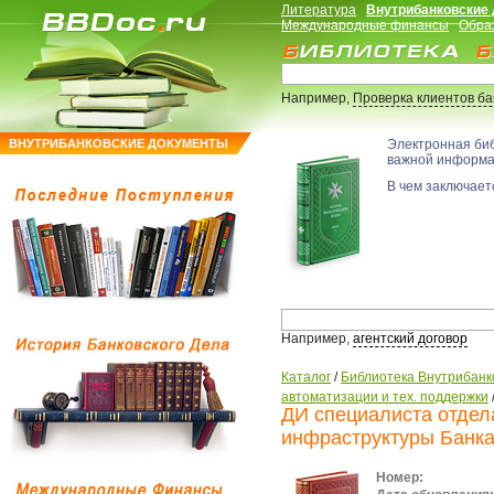
Литература
Внутрибанковские
Международные финансы
Обра
Например,
Проверка клиентов б
ВНУТРИБАНКОВСКИЕ ДОКУМЕНТЫ
Электронная би
важной информ
В чем заключаетс
Например,
агентский договор
Каталог
/
Библиотека Внутрибанк
автоматизации и тех. поддержки
ДИ специалиста отдел
инфраструктуры Банк
Номер: