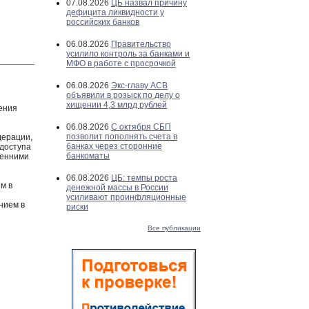
07.08.2026
ЦБ назвал причину
дефицита ликвидности у
российских банков
06.08.2026
Правительство
усилило контроль за банками и
МФО в работе с просрочкой
06.08.2026
Экс-главу АСВ
объявили в розыск по делу о
хищении 4,3 млрд рублей
ения
06.08.2026
С октября СБП
позволит пополнять счета в
дерации,
банках через сторонние
 доступа
банкоматы
ренними
06.08.2026
ЦБ: темпы роста
м в
денежной массы в России
усиливают проинфляционные
нием в
риски
Все публикации