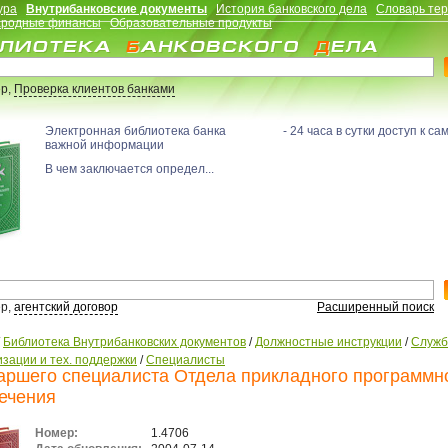
ура
Внутрибанковские документы
История банковского дела
Словарь те
родные финансы
Образовательные продукты
р,
Проверка клиентов банками
Электронная библиотека банка - 24 часа в сутки доступ к са
важной информации
В чем заключается определ...
р,
агентский договор
Расширенный поиск
/
Библиотека Внутрибанковских документов
/
Должностные инструкции
/
Служ
зации и тех. поддержки
/
Специалисты
аршего специалиста Отдела прикладного программн
ечения
Номер:
1.4706