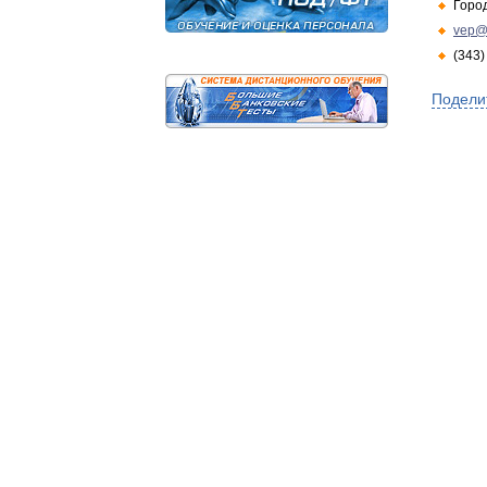
Горо
vep@
(343)
Подели