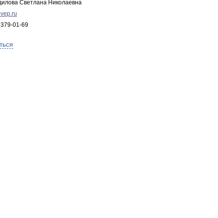
дилова Светлана Николаевна
vep.ru
 379-01-69
ться