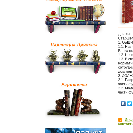
ДОЛЖНО
Старшег
1. ОБЩ
1.1. На
Банка п
1.2. Не
1.3. В 
нормати
сотрудни
докумен
2. ДОЛ
2.1. Раз
части ф
2.2. Мо
части ф
Инфо
Контакт