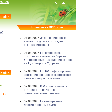
рминов
Новости на BBDoc.ru
мой
07.08.2026
Закон о цифровых
активах подписан: что ждет
рынок криптовалют
07.08.2026
Россияне всех
поколений активно выбирают
долгосрочные накопления: спрос
на ПДС вырос в 2,6 раза
07.08.2026
ЦБ РФ зафиксировал
снижение финансовых потоков в
июле после роста в июне
бы
07.08.2026
В России появился
стандарт по работе с
ого
синтетическими данными
07.08.2026
Новые правила
листинга ценных бумаг