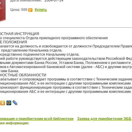
Дата обновления:
2004-07-14
Цена: 500
Купить
СТНАЯ ИНСТРУКЦИЯ
о специалиста Отдела прикладного программного обеспечения
ИЕ ПОЛОЖЕНИЯ
значается на должность и освобождается от должности Председателем Правл
о представлению Начальника отдела.
посредственно подчиняется Начальнику отдела.
своей работе руководствуется действующим законодательством Российской Фе
вными документами Банка России, Уставом Банка, Положением о регламенте
ков к Автоматизированной банковской системе (далее - АБС) и другими внут
тами Банка.
ЖНОСТНЫЕ ОБЯЗАННОСТИ
рабатывает и сопровождает программы в соответствии с Техническим задание
ункционирования АБС и ее интеграции с другими программными комплексами.
дернизирует функционирующие программы в соответствии с Техническим зада
ункционирования АБС и ее интеграции с другими программными комплексами.
рмация о приобретении всей библиотеки
Заявка для приобретения ЭББ
ная информация: