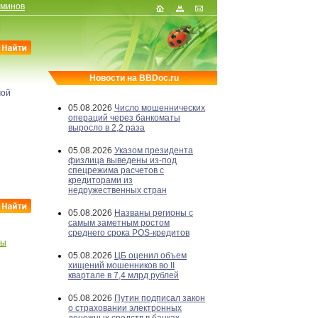
рминов
Новости на BBDoc.ru
мой
05.08.2026
Число мошеннических
операций через банкоматы
выросло в 2,2 раза
05.08.2026
Указом президента
физлица выведены из-под
спецрежима расчетов с
кредиторами из
недружественных стран
05.08.2026
Названы регионы с
самым заметным ростом
среднего срока POS-кредитов
бы
05.08.2026
ЦБ оценил объем
хищений мошенников во II
квартале в 7,4 млрд рублей
05.08.2026
Путин подписал закон
о страховании электронных