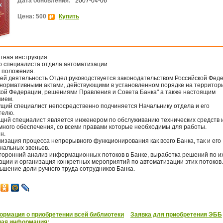
Дата обновления:
2007-04-06
Цена: 500
Купить
тная инструкция
о специалиста отдела автоматизации
 положения.
оей деятельность Отдел руководствуется законодательством Российской Фед
 нормативными актами, действующими в установленном порядке на территор
кой Федерации, решениями Правления и Совета Банка" а также настоящим
ием.
дущий специалист непосредственно подчиняется Начальнику отдела и его
телю.
ущнй специалист является инженером по обслуживанию технических средств 
много обеспечения, со всеми правами которые необходимы для работы.
н.
низация процесса непрерывного функционирования как всего Банка, так и его
нальных звеньев.
сторонний анализ информационных потоков в Банке, выработка решений по и
ации и организация конкретных мероприятий по автоматизации этих потоков.
ьшение доли ручного труда сотрудников Банка.
рмация о приобретении всей библиотеки
Заявка для приобретения ЭББ
ная информация: