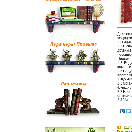
Должнос
ведущег
1.Общие
1.1.В св
другими
Российс
Положен
1.2. Ве
замести
1.3.Вед
програм
2.Функци
2.1.0рга
функцио
2.2.Все
оптимиз
2.3.Умен
Инфо
Контакт