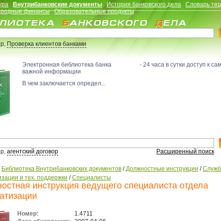
ура
Внутрибанковские документы
История банковского дела
Словарь те
родные финансы
Образовательные продукты
р,
Проверка клиентов банками
Электронная библиотека банка - 24 часа в сутки доступ к са
важной информации
В чем заключается определ...
р,
агентский договор
Расширенный поиск
/
Библиотека Внутрибанковских документов
/
Должностные инструкции
/
Служ
зации и тех. поддержки
/
Специалисты
остная инструкция ведущего специалиста отдела
атизации
Номер:
1.4711