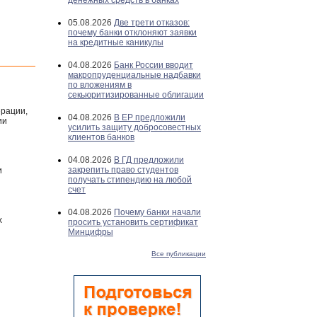
денежных средств в банках
05.08.2026
Две трети отказов:
почему банки отклоняют заявки
на кредитные каникулы
04.08.2026
Банк России вводит
макропруденциальные надбавки
по вложениям в
секьюритизированные облигации
ерации,
04.08.2026
В ЕР предложили
ии
усилить защиту добросовестных
клиентов банков
04.08.2026
В ГД предложили
закрепить право студентов
и
получать стипендию на любой
счет
04.08.2026
Почему банки начали
х
просить установить сертификат
Минцифры
Все публикации