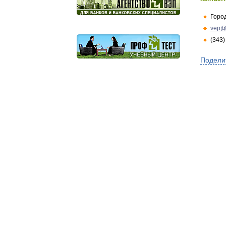
Горо
vep@
(343)
Подели