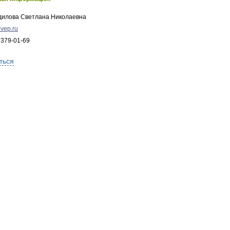
дилова Светлана Николаевна
vep.ru
 379-01-69
ться