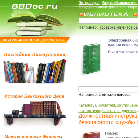
Литература
Внутрибанковские
Международные финансы
Обра
Например,
Проверка клиентов б
ВНУТРИБАНКОВСКИЕ ДОКУМЕНТЫ
Электронная би
важной информ
В чем заключаетс
Например,
агентский договор
Каталог
/
Библиотека Внутрибанк
автоматизации и тех. поддержки
Должностная инструк
безопасности службы 
Номер: