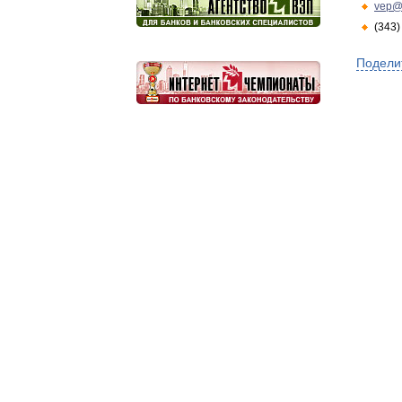
vep@
(343)
Подели