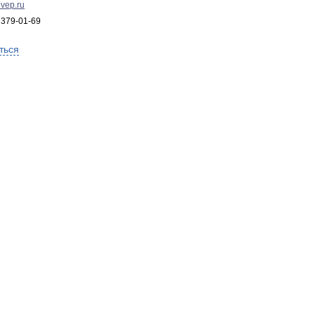
vep.ru
 379-01-69
ться