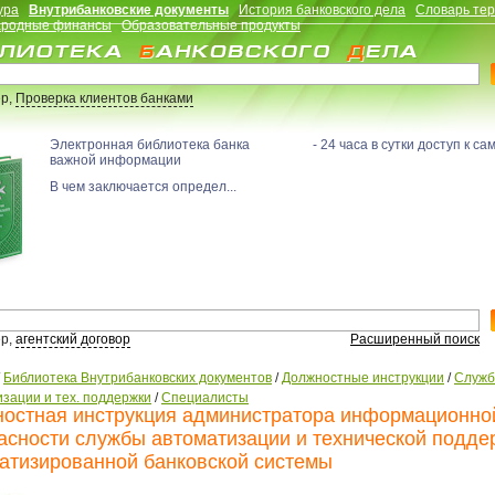
ура
Внутрибанковские документы
История банковского дела
Словарь те
родные финансы
Образовательные продукты
р,
Проверка клиентов банками
Электронная библиотека банка - 24 часа в сутки доступ к са
важной информации
В чем заключается определ...
р,
агентский договор
Расширенный поиск
/
Библиотека Внутрибанковских документов
/
Должностные инструкции
/
Служ
зации и тех. поддержки
/
Специалисты
остная инструкция администратора информационно
асности службы автоматизации и технической подде
атизированной банковской системы