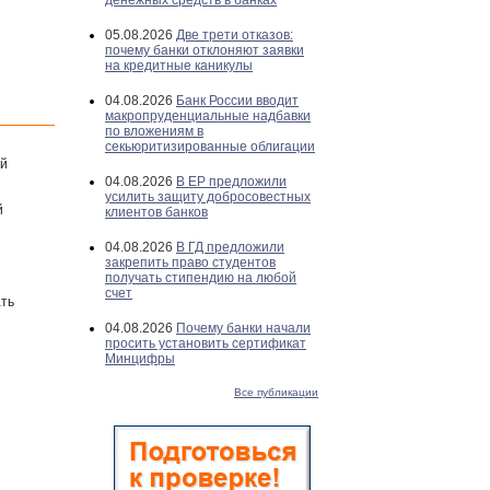
денежных средств в банках
05.08.2026
Две трети отказов:
почему банки отклоняют заявки
на кредитные каникулы
04.08.2026
Банк России вводит
макропруденциальные надбавки
по вложениям в
секьюритизированные облигации
ой
04.08.2026
В ЕР предложили
усилить защиту добросовестных
й
клиентов банков
04.08.2026
В ГД предложили
закрепить право студентов
получать стипендию на любой
счет
ать
04.08.2026
Почему банки начали
просить установить сертификат
Минцифры
Все публикации