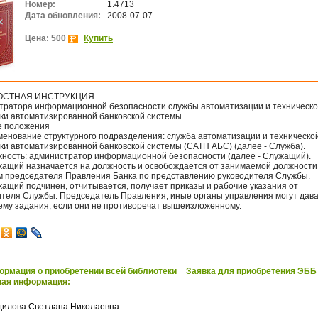
Номер:
1.4713
Дата обновления:
2008-07-07
Цена: 500
Купить
СТНАЯ ИНСТРУКЦИЯ
тратора информационной безопасности службы автоматизации и техническ
ки автоматизированной банковской системы
е положения
именование структурного подразделения: служба автоматизации и техническо
ки автоматизированной банковской системы (САТП АБС) (далее - Служба).
лжность: администратор информационной безопасности (далее - Служащий).
ужащий назначается на должность и освобождается от занимаемой должности
м председателя Правления Банка по представлению руководителя Службы.
жащий подчинен, отчитывается, получает приказы и рабочие указания от
ителя Службы. Председатель Правления, иные органы управления могут дав
му задания, если они не противоречат вышеизложенному.
рмация о приобретении всей библиотеки
Заявка для приобретения ЭББ
ная информация:
дилова Светлана Николаевна