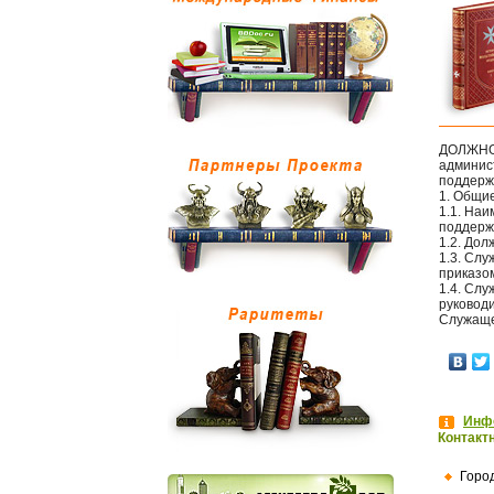
ДОЛЖНО
админис
поддерж
1. Общи
1.1. На
поддерж
1.2. До
1.3. Сл
приказо
1.4. Слу
руковод
Служаще
Инфо
Контакт
Горо