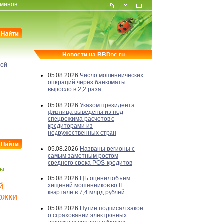
рминов
Новости на BBDoc.ru
мой
05.08.2026
Число мошеннических
операций через банкоматы
выросло в 2,2 раза
05.08.2026
Указом президента
физлица выведены из-под
спецрежима расчетов с
кредиторами из
недружественных стран
05.08.2026
Названы регионы с
самым заметным ростом
среднего срока POS-кредитов
бы
05.08.2026
ЦБ оценил объем
й
хищений мошенников во II
квартале в 7,4 млрд рублей
ржки
05.08.2026
Путин подписал закон
о страховании электронных