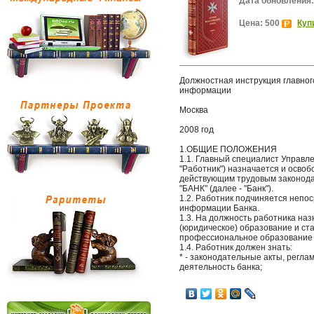
Дата обновления:
Цена: 500
Куп
Должностная инструкция главно
информации
Москва
2008 год
1.ОБЩИЕ ПОЛОЖЕНИЯ
1.1. Главный специалист Управл
"Работник") назначается и осво
действующим трудовым законод
"БАНК" (далее - "Банк").
1.2. Работник подчиняется непо
информации Банка.
1.3. На должность работника н
(юридическое) образование и ст
профессиональное образование и
1.4. Работник должен знать:
* - законодательные акты, рег
деятельность банка;