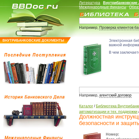
Литература
Внутрибанковские
Международные финансы
Обра
Например,
Проверка клиентов б
ВНУТРИБАНКОВСКИЕ ДОКУМЕНТЫ
Электронная би
важной информ
В чем заключаетс
Например,
агентский договор
Каталог
/
Библиотека Внутрибанк
автоматизации и тех. поддержки
Должностная инструкц
безопасности и защи
Номер: