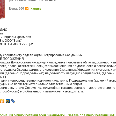
Дата обновления:
2009-04-29
Цена: 500
Купить
ЖДАЮ
ть
, инициалы, фамилия
8 г. ООО "Банк"
СТНАЯ ИНСТРУКЦИЯ
у специалисту отдела администрирования баз данных
ИЕ ПОЛОЖЕНИЯ
стоящая Должностная инструкция определяет ключевые области, должностны
ости, права, ответственность, взаимоотношения по должности и показатели 
сотрудника Отдела администрирования баз данных Управления системных и 
ий (далее - "Подразделение") на должности ведущего специалиста, (далее -
ик").
рудник непосредственно подчинен начальнику Подразделения (далее - Руково
трудник не является материально ответственным лицом.
время отсутствия Сотрудника (служебная командировка, отпуск, отсутствие по
способности) его обязанности выполняет Руководитель.
рмация о приобретении всей библиотеки
Заявка для приобретения ЭББ