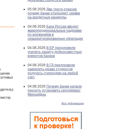
денежных средств в банках
05.08.2026
Две трети отказов:
почему банки отклоняют заявки
на кредитные каникулы
04.08.2026
Банк России вводит
макропруденциальные надбавки
по вложениям в
секьюритизированные облигации
04.08.2026
В ЕР предложили
усилить защиту добросовестных
клиентов банков
04.08.2026
В ГД предложили
закрепить право студентов
е
получать стипендию на любой
оценки
счет
сетевых
04.08.2026
Почему банки начали
дитель).
просить установить сертификат
Минцифры
 листку
Все публикации