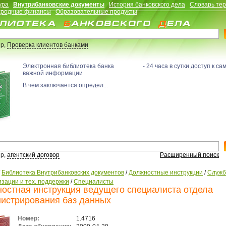
ура
Внутрибанковские документы
История банковского дела
Словарь те
родные финансы
Образовательные продукты
р,
Проверка клиентов банками
Электронная библиотека банка - 24 часа в сутки доступ к са
важной информации
В чем заключается определ...
р,
агентский договор
Расширенный поиск
/
Библиотека Внутрибанковских документов
/
Должностные инструкции
/
Служ
зации и тех. поддержки
/
Специалисты
остная инструкция ведущего специалиста отдела
истрирования баз данных
Номер:
1.4716