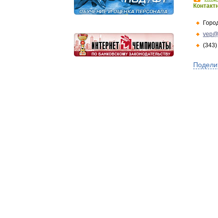
Контакт
Горо
vep@
(343)
Подели