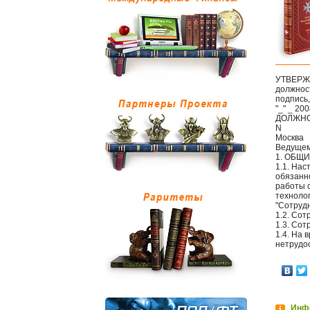
УТВЕР
должнос
подпись
"_" _ 200
ДОЛЖНО
N
Москва
Ведущем
1. ОБЩ
1.1. На
обязанн
работы 
технолог
"Сотрудн
1.2. Сот
1.3. Со
1.4. На 
нетрудо
Инфо