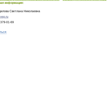
ная информация:
дилова Светлана Николаевна
vep.ru
 379-01-69
ться