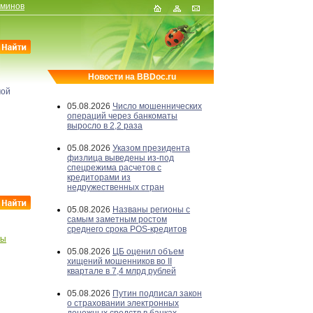
рминов
Новости на BBDoc.ru
мой
05.08.2026
Число мошеннических
операций через банкоматы
выросло в 2,2 раза
05.08.2026
Указом президента
физлица выведены из-под
спецрежима расчетов с
кредиторами из
недружественных стран
05.08.2026
Названы регионы с
самым заметным ростом
среднего срока POS-кредитов
бы
05.08.2026
ЦБ оценил объем
хищений мошенников во II
квартале в 7,4 млрд рублей
05.08.2026
Путин подписал закон
о страховании электронных