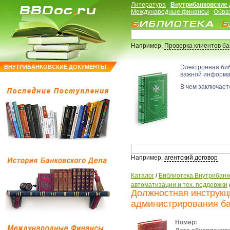
Литература
Внутрибанковские
Международные финансы
Обра
Например,
Проверка клиентов б
ВНУТРИБАНКОВСКИЕ ДОКУМЕНТЫ
Электронная би
важной информ
В чем заключаетс
Например,
агентский договор
Каталог
/
Библиотека Внутрибанк
автоматизации и тех. поддержки
Должностная инструкц
администрирования б
Номер: