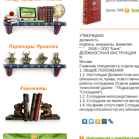
Дата обновления:
Цена: 500
Куп
УТВЕРЖДАЮ
должность
подпись, инициалы, фамилия
"_" _ 2008 г. ООО "Банк"
ДОЛЖНОСТНАЯ ИНСТРУКЦИЯ
N
Москва
Главному специалисту отдела а
1. ОБЩИЕ ПОЛОЖЕНИЯ
1.1. Настоящая Должностная ин
обязанности, права, ответствен
работы сотрудника Отдела адми
технологий (далее - "Подразделе
"Сотрудник").
1.2. Сотрудник непосредственно
1.3. Сотрудник не является мат
1.4. На время отсутствия Сотруд
нетрудоспособности) его обязан
Информация о приобретении