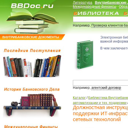
Литература
Внутрибанковские
Международные финансы
Обра
Например,
Проверка клиентов б
ВНУТРИБАНКОВСКИЕ ДОКУМЕНТЫ
Электронная би
важной информ
В чем заключаетс
Например,
агентский договор
Каталог
/
Библиотека Внутрибанк
автоматизации и тех. поддержки
Должностная инструкц
поддержки ИТ-инфраст
сетевых технологий