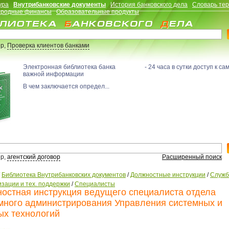
ура
Внутрибанковские документы
История банковского дела
Словарь те
родные финансы
Образовательные продукты
р,
Проверка клиентов банками
Электронная библиотека банка - 24 часа в сутки доступ к са
важной информации
В чем заключается определ...
р,
агентский договор
Расширенный поиск
/
Библиотека Внутрибанковских документов
/
Должностные инструкции
/
Служ
зации и тех. поддержки
/
Специалисты
остная инструкция ведущего специалиста отдела
много администрирования Управления системных и
ых технологий