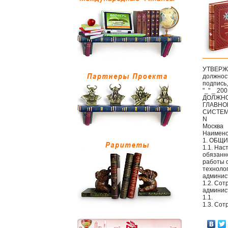
УТВЕР
должнос
подпись
"_" _ 200
ДОЛЖНО
ГЛАВНО
СИСТЕМ
N
Москва
Наимено
1. ОБЩ
1.1. На
обязанн
работы 
технолог
админист
1.2. Со
админист
1.1.
1.3. Со