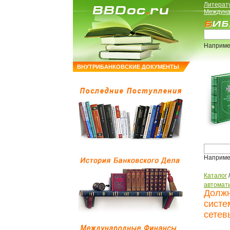
Литерат
Междуна
Наприме
ВНУТРИБАНКОВСКИЕ ДОКУМЕНТЫ
Наприме
Каталог
автомати
Должн
систе
сетев