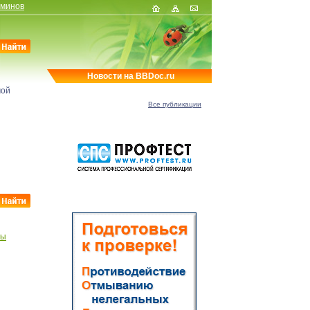
рминов
Новости на BBDoc.ru
мой
Все публикации
бы