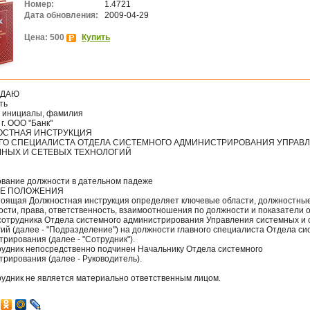
Номер:
1.4721
Дата обновления:
2009-04-29
Цена: 500
Купить
ЖДАЮ
ть
, инициалы, фамилия
 г. ООО "Банк"
СТНАЯ ИНСТРУКЦИЯ
ГО СПЕЦИАЛИСТА ОТДЕЛА СИСТЕМНОГО АДМИНИСТРИРОВАНИЯ УПРАВ
НЫХ И СЕТЕВЫХ ТЕХНОЛОГИЙ
вание должности в дательном падеже
ИЕ ПОЛОЖЕНИЯ
стоящая Должностная инструкция определяет ключевые области, должностны
ости, права, ответственность, взаимоотношения по должности и показатели 
сотрудника Отдела системного администрирования Управления системных и 
ий (далее - "Подразделение") на должности главного специалиста Отдела си
рирования (далее - "Сотрудник").
трудник непосредственно подчинен Начальнику Отдела системного
рирования (далее - Руководитель).
трудник не является материально ответственным лицом.