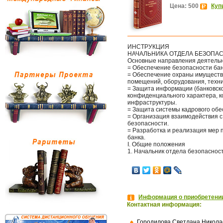
Цена: 500
Куп
ИНСТРУКЦИЯ
НАЧАЛЬНИКА ОТДЕЛА БЕЗОПА
Основные направления деятельн
= Обеспечение безопасности бан
= Обеспечение охраны имущества
помещений, оборудования, техни
= Защита информации (банковско
конфиденциального характера, 
инфраструктуры.
= Защита системы кадрового об
= Организация взаимодействия с
безопасности.
= Разработка и реализация мер 
банка.
I. Общие положения
1. Начальник отдела безопасност
Информация о приобретении
Контактная информация:
Городилова Светлана Никола