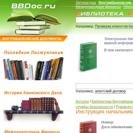
Литература
Внутрибанковские
Международные финансы
Обра
Например,
Проверка клиентов б
ВНУТРИБАНКОВСКИЕ ДОКУМЕНТЫ
Электронная би
важной информ
В чем заключаетс
Например,
агентский договор
Каталог
/
Библиотека Внутрибанк
службы безопасности
/
Руководс
Инструкция начальник
Номер:
Дата обновления: