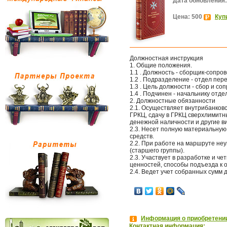
Дата обновления:
Цена: 500
Куп
Должностная инструкция
1. Общие положения.
1.1 . Должность - сборщик-сопр
1.2 . Подразделение - отдел пер
1.3 . Цель должности - сбор и с
1.4 . Подчинен - начальнику отде
2. Должностные обязанности
2.1. Осуществляет внутрибанков
ГРКЦ, сдачу в ГРКЦ сверхлимитны
денежной наличности и другие в
2.3. Несет полную материальную
средств.
2.2. При работе на маршруте не
(старшего группы).
2.3. Участвует в разработке и ч
ценностей, способы подъезда к
2.4. Ведет учет собранных сумм 
Информация о приобретении
Контактная информация: