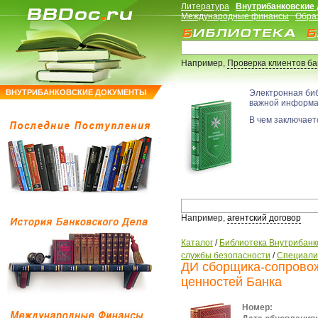
Литература
Внутрибанковские
Международные финансы
Обра
Например,
Проверка клиентов б
ВНУТРИБАНКОВСКИЕ ДОКУМЕНТЫ
Электронная би
важной информ
В чем заключаетс
Например,
агентский договор
Каталог
/
Библиотека Внутрибанк
службы безопасности
/
Специали
ДИ сборщика-сопровож
ценностей Банка
Номер: