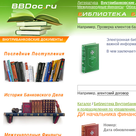
Литература
Внутрибанковские
Международные финансы
Обра
Например,
Проверка клиентов б
ВНУТРИБАНКОВСКИЕ ДОКУМЕНТЫ
Электронная би
важной информ
В чем заключаетс
Например,
агентский договор
Каталог
/
Библиотека Внутрибанк
и подразделения по управлению
ДИ начальника финанс
Номер:
Дата обновления: