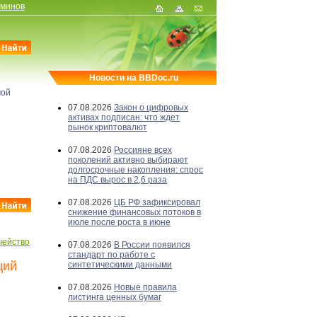
рминов
Новости на BBDoc.ru
мой
07.08.2026
Закон о цифровых
активах подписан: что ждет
рынок криптовалют
07.08.2026
Россияне всех
поколений активно выбирают
долгосрочные накопления: спрос
на ПДС вырос в 2,6 раза
07.08.2026
ЦБ РФ зафиксировал
снижение финансовых потоков в
июле после роста в июне
чейство
07.08.2026
В России появился
стандарт по работе с
ций
синтетическими данными
07.08.2026
Новые правила
листинга ценных бумаг