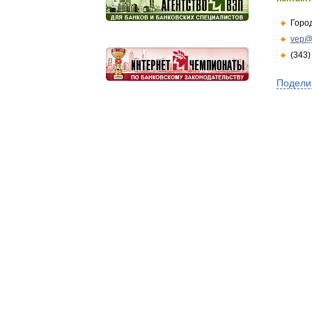
Горо
vep@
(343)
Подели