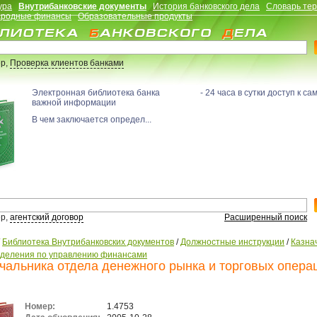
ура
Внутрибанковские документы
История банковского дела
Словарь те
родные финансы
Образовательные продукты
р,
Проверка клиентов банками
Электронная библиотека банка - 24 часа в сутки доступ к са
важной информации
В чем заключается определ...
р,
агентский договор
Расширенный поиск
/
Библиотека Внутрибанковских документов
/
Должностные инструкции
/
Казна
зделения по управлению финансами
чальника отдела денежного рынка и торговых опера
Номер:
1.4753