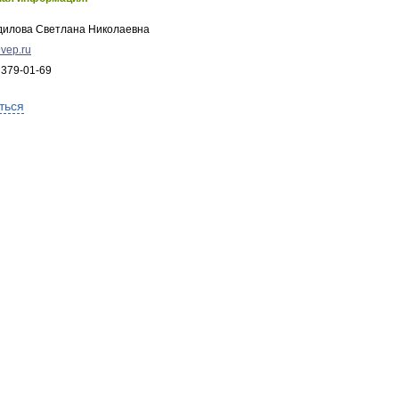
дилова Светлана Николаевна
vep.ru
 379-01-69
ться