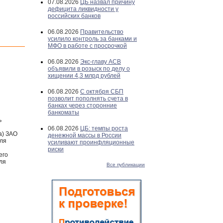
07.08.2026
ЦБ назвал причину
дефицита ликвидности у
российских банков
06.08.2026
Правительство
усилило контроль за банками и
МФО в работе с просрочкой
06.08.2026
Экс-главу АСВ
объявили в розыск по делу о
хищении 4,3 млрд рублей
06.08.2026
С октября СБП
позволит пополнять счета в
банках через сторонние
банкоматы
ь
06.08.2026
ЦБ: темпы роста
а) ЗАО
денежной массы в России
еля
усиливают проинфляционные
риски
его
ля
Все публикации