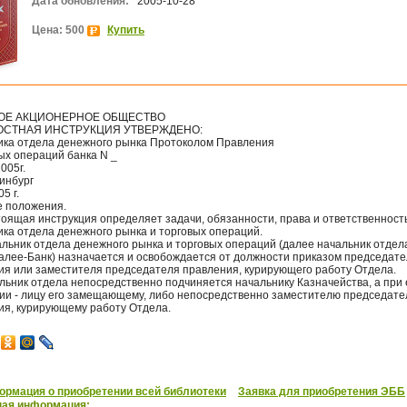
Дата обновления:
2005-10-28
Цена: 500
Купить
ОЕ АКЦИОНЕРНОЕ ОБЩЕСТВО
СТНАЯ ИНСТРУКЦИЯ УТВЕРЖДЕНО:
ика отдела денежного рынка Протоколом Правления
ых операций банка N _
2005г.
ринбург
05 г.
е положения.
тоящая инструкция определяет задачи, обязанности, права и ответственност
ика отдела денежного рынка и торговых операций.
альник отдела денежного рынка и торговых операций (далее начальник отдел
далее-Банк) назначается и освобождается от должности приказом председат
ия или заместителя председателя правления, курирующего работу Отдела.
льник отдела непосредственно подчиняется начальнику Казначейства, а при 
вии - лицу его замещающему, либо непосредственно заместителю председате
ия, курирующему работу Отдела.
рмация о приобретении всей библиотеки
Заявка для приобретения ЭББ
ная информация: