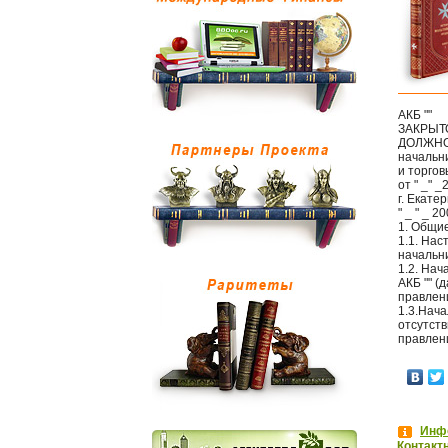
АКБ ""
ЗАКРЫТ
ДОЛЖНО
начальн
и торгов
от " _" _
г. Екате
" _ " _ 20
1. Общи
1.1. Нас
начальн
1.2. Нач
АКБ "" (
правлен
1.3.Нача
отсутст
правлен
Инфо
Контакт