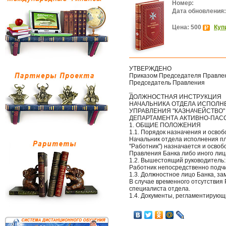
Номер:
Дата обновления:
Цена: 500
Куп
УТВЕРЖДЕНО
Приказом Председателя Правле
Председатель Правления
_
ДОЛЖНОСТНАЯ ИНСТРУКЦИЯ
НАЧАЛЬНИКА ОТДЕЛА ИСПОЛН
УПРАВЛЕНИЯ "КАЗНАЧЕЙСТВО"
ДЕПАРТАМЕНТА АКТИВНО-ПАС
1. ОБЩИЕ ПОЛОЖЕНИЯ
1.1. Порядок назначения и осво
Начальник отдела исполнения пл
"Работник") назначается и осво
Правления Банка либо иного лиц
1.2. Вышестоящий руководитель:
Работник непосредственно подчи
1.3. Должностное лицо Банка, з
В случае временного отсутствия
специалиста отдела.
1.4. Документы, регламентирующ