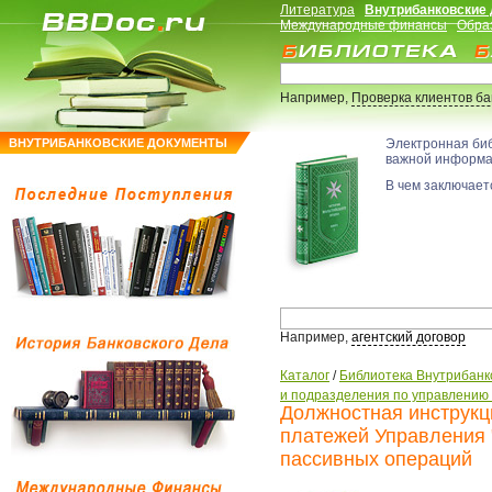
Литература
Внутрибанковские
Международные финансы
Обра
Например,
Проверка клиентов б
ВНУТРИБАНКОВСКИЕ ДОКУМЕНТЫ
Электронная би
важной информ
В чем заключаетс
Например,
агентский договор
Каталог
/
Библиотека Внутрибанк
и подразделения по управлению
Должностная инструкц
платежей Управления 
пассивных операций