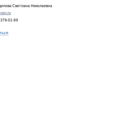
дилова Светлана Николаевна
vep.ru
 379-01-69
ться