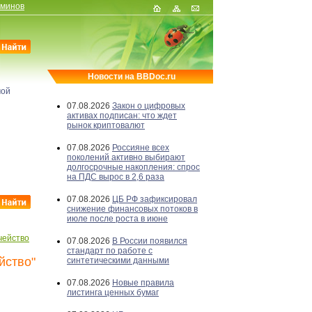
рминов
Новости на BBDoc.ru
мой
07.08.2026
Закон о цифровых
активах подписан: что ждет
рынок криптовалют
07.08.2026
Россияне всех
поколений активно выбирают
долгосрочные накопления: спрос
на ПДС вырос в 2,6 раза
07.08.2026
ЦБ РФ зафиксировал
снижение финансовых потоков в
июле после роста в июне
чейство
07.08.2026
В России появился
стандарт по работе с
йство"
синтетическими данными
07.08.2026
Новые правила
листинга ценных бумаг