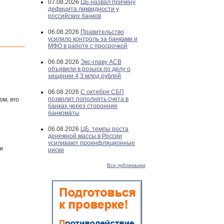
07.08.2026
ЦБ назвал причину
дефицита ликвидности у
российских банков
06.08.2026
Правительство
усилило контроль за банками и
МФО в работе с просрочкой
06.08.2026
Экс-главу АСВ
объявили в розыск по делу о
хищении 4,3 млрд рублей
06.08.2026
С октября СБП
позволит пополнять счета в
м, его
банках через сторонние
банкоматы
06.08.2026
ЦБ: темпы роста
денежной массы в России
усиливают проинфляционные
и
риски
Все публикации