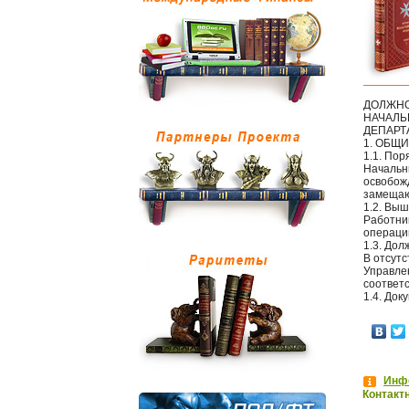
ДОЛЖНО
НАЧАЛЬ
ДЕПАРТ
1. ОБЩ
1.1. По
Начальни
освобож
замещаю
1.2. Вы
Работни
операци
1.3. Дол
В отсут
Управле
соответс
1.4. До
Инфо
Контакт