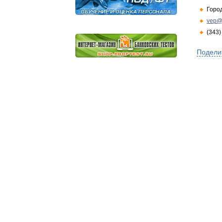
Горо
vep@
(343)
Подели