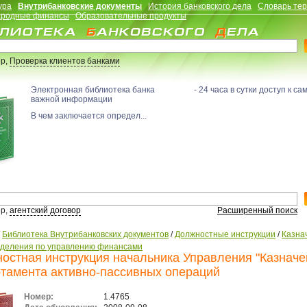
ура
Внутрибанковские документы
История банковского дела
Словарь те
родные финансы
Образовательные продукты
р,
Проверка клиентов банками
Электронная библиотека банка - 24 часа в сутки доступ к са
важной информации
В чем заключается определ...
р,
агентский договор
Расширенный поиск
/
Библиотека Внутрибанковских документов
/
Должностные инструкции
/
Казна
зделения по управлению финансами
остная инструкция начальника Управления "Казначе
тамента активно-пассивных операций
Номер:
1.4765