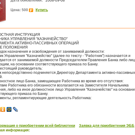
Дата обновления:
2008-09-08
Цена: 500
Купить
СТНАЯ ИНСТРУКЦИЯ
НИКА УПРАВЛЕНИЯ "КАЗНАЧЕЙСТВО"
АМЕНТА АКТИВНО-ПАССИВНЫХ ОПЕРАЦИЙ
ИЕ ПОЛОЖЕНИЯ
рядок назначения и освобождения от занимаемой должности:
к Управления "Казначейство" (далее по тексту - "Работник") назначается и
дается от занимаемой должности Председателем Правления Банка либо лицо
щим, на основании соответствующего приказа по Банку.
шестоящий руководитель:
к непосредственно подчиняется Директору Департамента активно-пассивных
й.
жностное лицо Банка, замещающее Работника во время его отсутствия:
ствие Работника его обязанности возлагаются на Заместителя Начальника
ния, либо на иное должностное лицо Управления "Казначейство" на основани
твующего приказа по Банку.
кументы, регламентирующие деятельность Работника:
рмация о приобретении всей библиотеки
Заявка для приобретения ЭББ
ная информация: