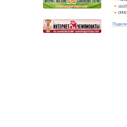
vep@
(343)
Подели