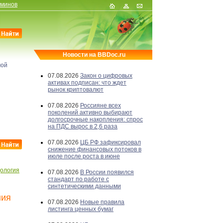
рминов
Новости на BBDoc.ru
мой
07.08.2026
Закон о цифровых
активах подписан: что ждет
рынок криптовалют
07.08.2026
Россияне всех
поколений активно выбирают
долгосрочные накопления: спрос
на ПДС вырос в 2,6 раза
07.08.2026
ЦБ РФ зафиксировал
снижение финансовых потоков в
июле после роста в июне
ология
07.08.2026
В России появился
стандарт по работе с
синтетическими данными
ния
07.08.2026
Новые правила
листинга ценных бумаг