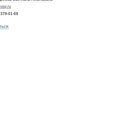
vep.ru
 379-01-69
ться