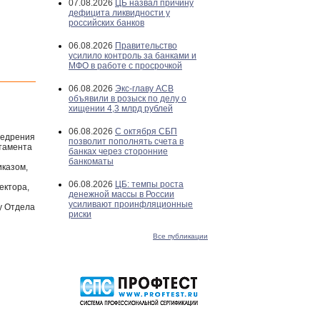
07.08.2026
ЦБ назвал причину
дефицита ликвидности у
российских банков
06.08.2026
Правительство
усилило контроль за банками и
МФО в работе с просрочкой
06.08.2026
Экс-главу АСВ
объявили в розыск по делу о
хищении 4,3 млрд рублей
06.08.2026
С октября СБП
недрения
позволит пополнять счета в
ртамента
банках через сторонние
банкоматы
иказом,
06.08.2026
ЦБ: темпы роста
ектора,
денежной массы в России
усиливают проинфляционные
у Отдела
риски
Все публикации