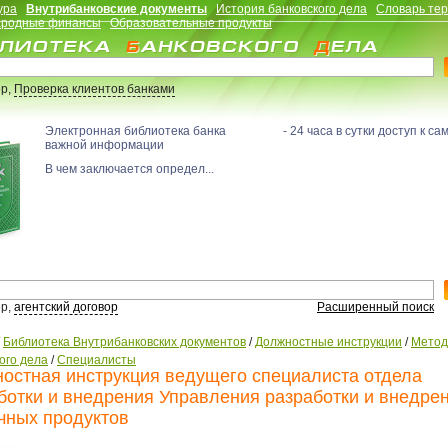
ура
Внутрибанковские документы
История банковского дела
Словарь те
родные финансы
Образовательные продукты
р,
Проверка клиентов банками
Электронная библиотека банка - 24 часа в сутки доступ к са
важной информации
В чем заключается определ...
р,
агентский договор
Расширенный поиск
/
Библиотека Внутрибанковских документов
/
Должностные инструкции
/
Метод
ого дела
/
Специалисты
остная инструкция ведущего специалиста отдела
ботки и внедрения Управления разработки и внедре
чных продуктов