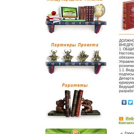
ДОЛЖНО
ВНЕДРЕ
1. ОБЩ
Настоящ
обязанн
Управле
рознично
1.1. Ве
подписы
Департа
курирую
Ведущий
разрабо
Инфо
Контакт
Горо