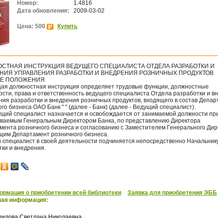
Номер:
1.4816
Дата обновления:
2009-03-02
Цена: 500
Купить
СТНАЯ ИНСТРУКЦИЯ ВЕДУЩЕГО СПЕЦИАЛИСТА ОТДЕЛА РАЗРАБОТКИ И
НИЯ УПРАВЛЕНИЯ РАЗРАБОТКИ И ВНЕДРЕНИЯ РОЗНИЧНЫХ ПРОДУКТОВ
ИЕ ПОЛОЖЕНИЯ
ая должностная инструкция определяет трудовые функции, должностные
ости, права и ответственность ведущего специалиста Отдела разработки и в
ния разработки и внедрения розничных продуктов, входящего в состав Депа
го бизнеса ОАО Банк " " (далее - Банк) (далее - Ведущий специалист).
дущий специалист назначается и освобождается от занимаемой должности пр
ваемым Генеральным Директором Банка, по представлению Директора
мента розничного бизнеса и согласованию с Заместителем Генерального Дир
щим Департамент розничного бизнеса.
 специалист в своей деятельности подчиняется непосредственно Начальник
тки и внедрения.
рмация о приобретении всей библиотеки
Заявка для приобретения ЭББ
ная информация:
дилова Светлана Николаевна