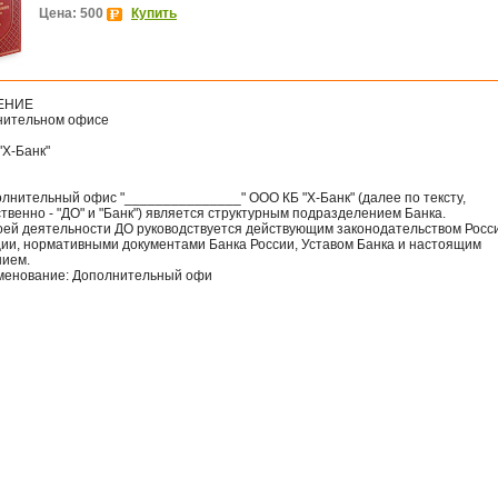
Цена: 500
Купить
ЕНИЕ
нительном офисе
"Х-Банк"
олнительный офис "_______________" ООО КБ "Х-Банк" (далее по тексту,
твенно - "ДО" и "Банк") является структурным подразделением Банка.
своей деятельности ДО руководствуется действующим законодательством Росс
ии, нормативными документами Банка России, Уставом Банка и настоящим
ием.
именование: Дополнительный офи