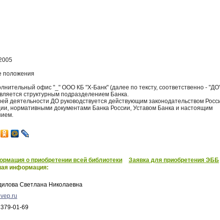
2005
е положения
олнительный офис "_" ООО КБ "Х-Банк" (далее по тексту, соответственно - "ДО
является структурным подразделением Банка.
своей деятельности ДО руководствуется действующим законодательством Росс
ии, нормативными документами Банка России, Уставом Банка и настоящим
ием.
рмация о приобретении всей библиотеки
Заявка для приобретения ЭББ
ная информация:
дилова Светлана Николаевна
vep.ru
 379-01-69