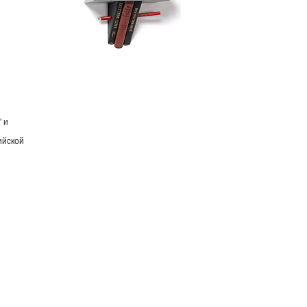
" и
ийской