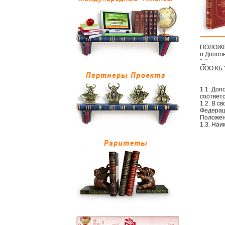
ПОЛОЖ
о Допол
"_"
ООО КБ 
1.1. Доп
соответс
1.2. В 
Федерац
Положен
1.3. На