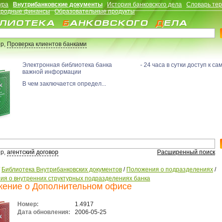
ура
Внутрибанковские документы
История банковского дела
Словарь те
родные финансы
Образовательные продукты
р,
Проверка клиентов банками
Электронная библиотека банка - 24 часа в сутки доступ к са
важной информации
В чем заключается определ...
р,
агентский договор
Расширенный поиск
/
Библиотека Внутрибанковских документов
/
Положения о подразделениях
/
ия о внутренних структурных подразделениях банка
ение о Дополнительном офисе
Номер:
1.4917
Дата обновления:
2006-05-25