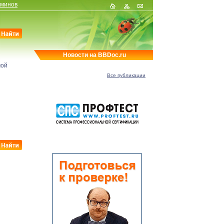
рминов
Новости на BBDoc.ru
мой
Все публикации