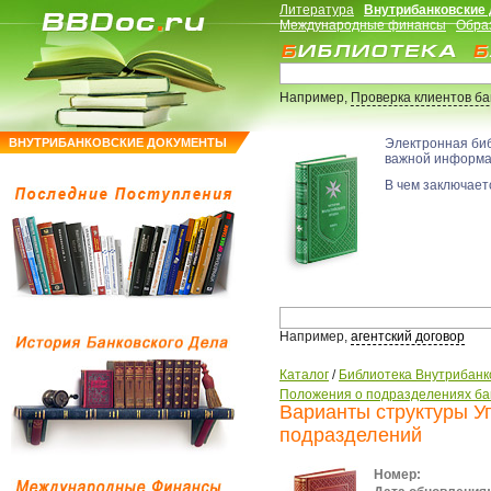
Литература
Внутрибанковские
Международные финансы
Обра
Например,
Проверка клиентов б
ВНУТРИБАНКОВСКИЕ ДОКУМЕНТЫ
Электронная би
важной информ
В чем заключаетс
Например,
агентский договор
Каталог
/
Библиотека Внутрибанк
Положения о подразделениях ба
Варианты структуры У
подразделений
Номер: