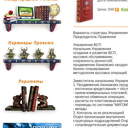
Дата обновления:
Цена: 500
Куп
Варианты структуры Управления
Председатель Правления
Управление ВСП
Начальник Управления
создание и развитие ВСП;
кассовое обслуживание;
сохранность ценностей;
продвижение банковских продукт
бизнес-планирование
методология кассовых операций
Заместитель начальника Управл
1. Продвижение банковских проду
- ипотечное кредитование + обс
- прием коммунальных платежей;
- валютно-обменные операции;
- расчеты по пластиковым картам
- переводы по системам "МИГОМ"
- вклады
2. Контроль за их реализацией
Отдел организации внутренних
структурных подразделений Отк
- сопроводительная документация