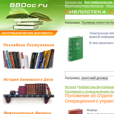
Литература
Внутрибанковские
Международные финансы
Обра
Например,
Проверка клиентов б
ВНУТРИБАНКОВСКИЕ ДОКУМЕНТЫ
Электронная би
важной информ
В чем заключаетс
Например,
агентский договор
Каталог
/
Библиотека Внутрибанк
Положения о подразделениях ба
Положение об Отделе 
Операционного управ
Номер: