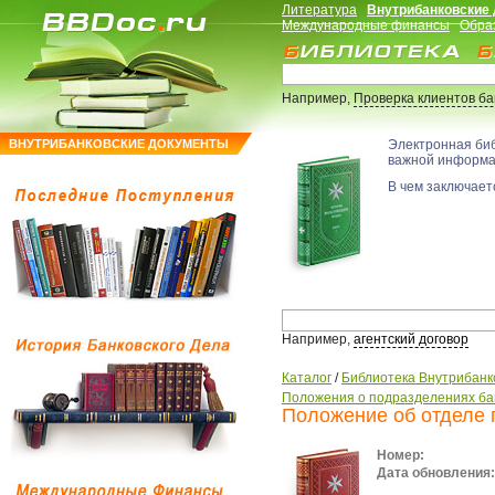
Литература
Внутрибанковские
Международные финансы
Обра
Например,
Проверка клиентов б
ВНУТРИБАНКОВСКИЕ ДОКУМЕНТЫ
Электронная би
важной информ
В чем заключаетс
Например,
агентский договор
Каталог
/
Библиотека Внутрибанк
Положения о подразделениях ба
Положение об отделе 
Номер:
Дата обновления: