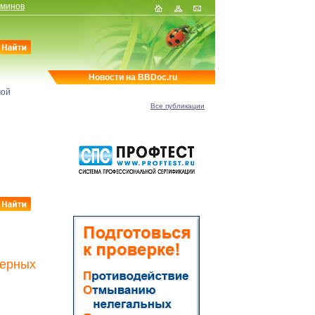
рминов
Новости на BBDoc.ru
мой
Все публикации
терных