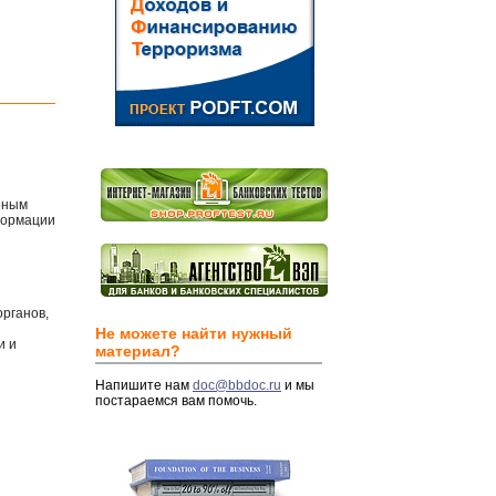
рным
формации
рганов,
Не можете найти нужный
и и
материал?
Напишите нам
doc@bbdoc.ru
и мы
постараемся вам помочь.