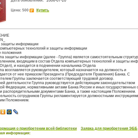
Дата обновления:
2006-07-20
Цена: 500
Купить
ЕНИЕ
 N_
е защиты информации
компьютерных технологий и защиты информации
е положения
уппа защиты информации (далее - Группа) является самостоятельным структу
елением, входящим в состав Отдела компьютерных технологий и защиты ин
 Отдел), и находится в подчинении начальника Отдела
ппа возглавляется руководителем, который назначается на должность и
дается от нее приказом Президента (Председателя Правления) Банка. С
ителем Группы заключается соответствующий трудовой договор.
своей деятельности Группа руководствуется действующим законодательством
кой Федерации, нормативными актами Банка России и иных государственных о
 и распорядительными документами Банка, а также настоящим Положением.
ятельность сотрудников Группы регламентируется должностными инструкциям
им Положением.
рмация о приобретении всей библиотеки
Заявка для приобретения ЭББ
ная информация: