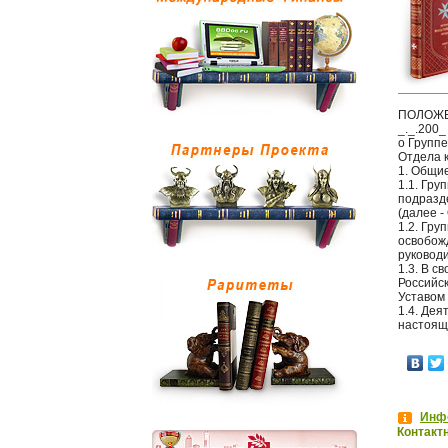
ПОЛОЖ
_._.200_
о Групп
Отдела 
1. Общи
1.1. Гр
подразд
(далее -
1.2. Гру
освобож
руковод
1.3. В 
Российс
Уставом
1.4. Де
настоящ
Инфо
Контакт