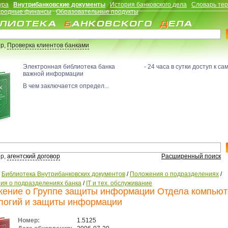
ура
Внутрибанковские документы
История банковского дела
Словарь те
родные финансы
Образовательные продукты
р,
Проверка клиентов банками
Электронная библиотека банка - 24 часа в сутки доступ к са
важной информации
В чем заключается определ...
р,
агентский договор
Расширенный поиск
/
Библиотека Внутрибанковских документов
/
Положения о подразделениях
/
ия о подразделениях банка
/
IT и тех. обслуживание
ение о Группе защиты информации Отдела компью
логий и защиты информации
Номер:
1.5125