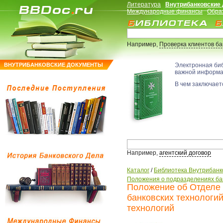
Литература
Внутрибанковские
Международные финансы
Обра
Например,
Проверка клиентов б
ВНУТРИБАНКОВСКИЕ ДОКУМЕНТЫ
Электронная би
важной информ
В чем заключаетс
Например,
агентский договор
Каталог
/
Библиотека Внутрибанк
Положения о подразделениях ба
Положение об Отделе 
банковских технолог
технологий