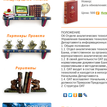
Номер:
Дата обновления:
Цена: 500
Куп
ПОЛОЖЕНИЕ
Об Отделе аналитических техно
Управления банковских технолог
Департамента информационных 
1. Общие положения
1.1. Отдел аналитических техноло
Банка, ответственное за органи
корпоративного аналитическо-и
1.2. В своей деятельности ОАТ 
нормативными документами Бан
нормативными и методическими 
1.3. ОАТ входит в состав Управ
технологий и находится в непос
Начальника Департамента.
1.4. ОАТ возглавляет Начальник,
должности Приказом Председате
2. Структура ОАТ