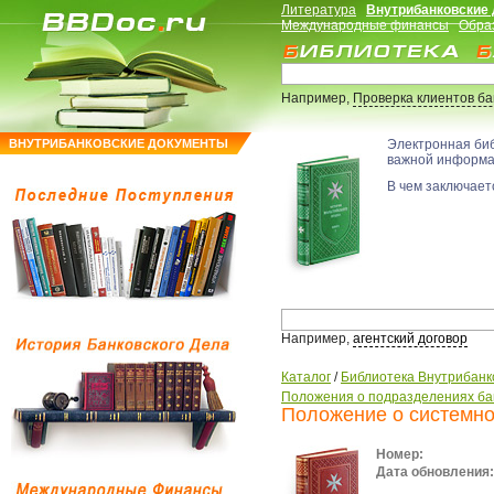
Литература
Внутрибанковские
Международные финансы
Обра
Например,
Проверка клиентов б
ВНУТРИБАНКОВСКИЕ ДОКУМЕНТЫ
Электронная би
важной информ
В чем заключаетс
Например,
агентский договор
Каталог
/
Библиотека Внутрибанк
Положения о подразделениях ба
Положение о системн
Номер:
Дата обновления: