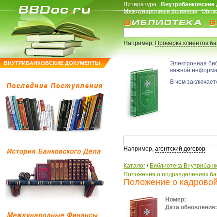
Литература
Внутрибанковские
Международные финансы
Обра
Например,
Проверка клиентов б
ВНУТРИБАНКОВСКИЕ ДОКУМЕНТЫ
Электронная би
важной информ
В чем заключаетс
Например,
агентский договор
Каталог
/
Библиотека Внутрибанк
Положения о подразделениях ба
Положение о кадрово
Номер:
Дата обновления: