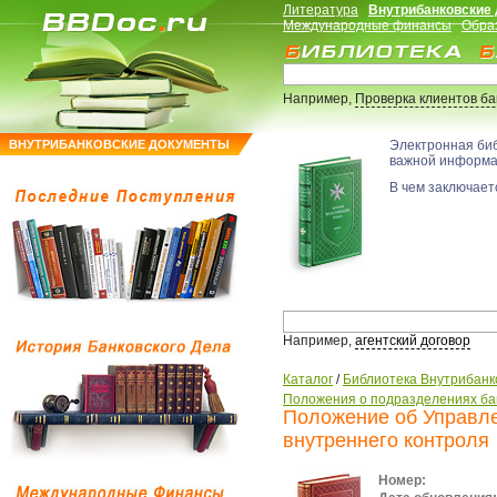
Литература
Внутрибанковские
Международные финансы
Обра
Например,
Проверка клиентов б
ВНУТРИБАНКОВСКИЕ ДОКУМЕНТЫ
Электронная би
важной информ
В чем заключаетс
Например,
агентский договор
Каталог
/
Библиотека Внутрибанк
Положения о подразделениях ба
Положение об Управле
внутреннего контроля
Номер: