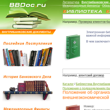
Литература
Внутрибанковские
Международные финансы
Обра
Например,
Проверка клиентов б
ВНУТРИБАНКОВСКИЕ ДОКУМЕНТЫ
Электронная би
важной информ
В чем заключаетс
Например,
агентский договор
Каталог
/
Библиотека Внутрибанк
Положения о подразделениях ба
Положение об организ
внешнеэкономической
Номер: