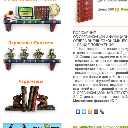
Дата обновления:
Цена: 500
Куп
ПОЛОЖЕНИЕ
ОБ ОРГАНИЗАЦИИ И ФУНКЦИО
ОТДЕЛА ВНЕШНЕЭКОНОМИЧЕС
1. ОБЩИЕ ПОЛОЖЕНИЯ
1.1 Настоящее положение опреде
отдела внешнеэкономической де
1.2. Основными задачами отдела
- ведение валютных счетов клиен
- проведение торговых операций
- проведение неторговых операц
- покупка и продажа иностранно
клиентов банка и для собственны
- выполнение функций агента ва
счета клиентов банка, осуществ
платежей в иностранной валюте
2. ОРГАНИЗАЦИОННАЯ СТРУКТ
2.1. Отдел внешнеэкономическо
Московского филиала КБ "".
Информация о приобретении