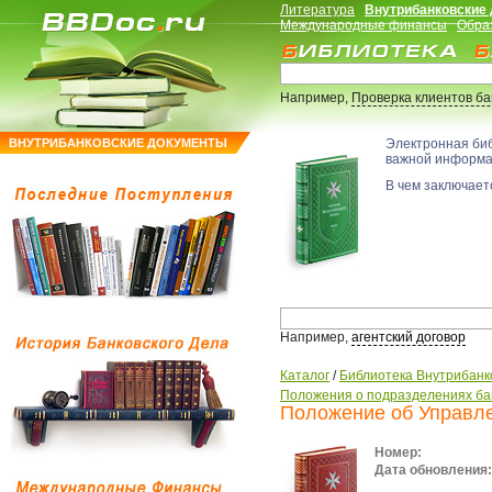
Литература
Внутрибанковские
Международные финансы
Обра
Например,
Проверка клиентов б
ВНУТРИБАНКОВСКИЕ ДОКУМЕНТЫ
Электронная би
важной информ
В чем заключаетс
Например,
агентский договор
Каталог
/
Библиотека Внутрибанк
Положения о подразделениях ба
Положение об Управле
Номер:
Дата обновления: