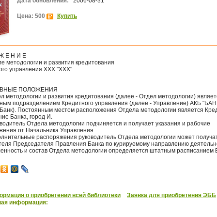
Дата обновления:
2006-08-31
Цена: 500
Купить
Ж Е Н И Е
ле методологии и развития кредитования
ого управления ХХХ "ХХХ"
ОВНЫЕ ПОЛОЖЕНИЯ
ел методологии и развития кредитования (далее - Отдел методологии) являет
рным подразделением Кредитного управления (далее - Управление) АКБ "БАН
- Банк). Постоянным местом расположения Отдела методологии является Кре
ие Банка, город И.
оводитель Отдела методологии подчиняется и получает указания и рабочие
жения от Начальника Управления.
полнительные распоряжения руководитель Отдела методологии может получат
теля Председателя Правления Банка по курируемому направлению деятельн
сленность и состав Отдела методологии определяется штатным расписанием 
рмация о приобретении всей библиотеки
Заявка для приобретения ЭББ
ная информация: