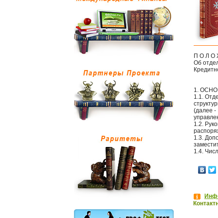
П О Л О 
Об отде
Кредитн
1. ОСН
1.1. Отд
структу
(далее 
управлен
1.2. Рук
распоря
1.3. До
замести
1.4. Чи
Инфо
Контакт