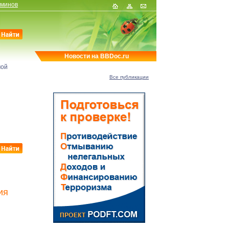
рминов
Новости на BBDoc.ru
мой
Все публикации
ия