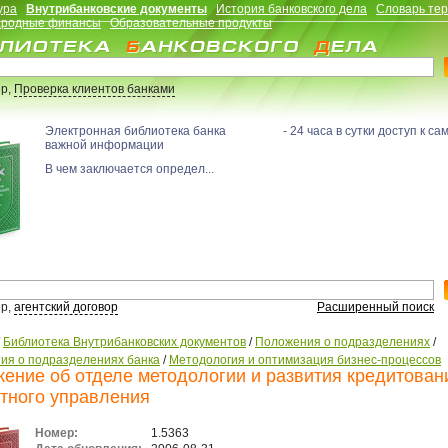
ура
Внутрибанковские документы
История банковского дела
Словарь те
родные финансы
Образовательные продукты
р,
Проверка клиентов банками
Электронная библиотека банка - 24 часа в сутки доступ к са
важной информации
В чем заключается определ...
р,
агентский договор
Расширенный поиск
/
Библиотека Внутрибанковских документов
/
Положения о подразделениях
/
ия о подразделениях банка
/
Методология и оптимизация бизнес-процессов
ение об отделе методологии и развития кредитован
тного управления
Номер:
1.5363