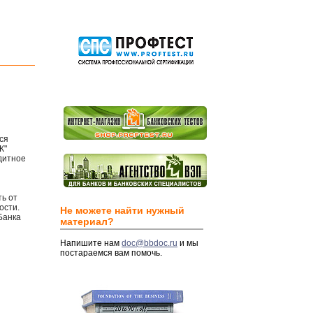
ся
К"
дитное
ь от
ости.
Не можете найти нужный
Банка
материал?
Напишите нам
doc@bbdoc.ru
и мы
постараемся вам помочь.