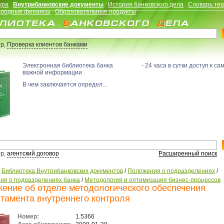
ура
Внутрибанковские документы
История банковского дела
Словарь те
родные финансы
Образовательные продукты
р,
Проверка клиентов банками
Электронная библиотека банка - 24 часа в сутки доступ к са
важной информации
В чем заключается определ...
р,
агентский договор
Расширенный поиск
/
Библиотека Внутрибанковских документов
/
Положения о подразделениях
/
ия о подразделениях банка
/
Методология и оптимизация бизнес-процессов
ение об отделе методологического обеспечения
тамента внутреннего контроля
Номер:
1.5366