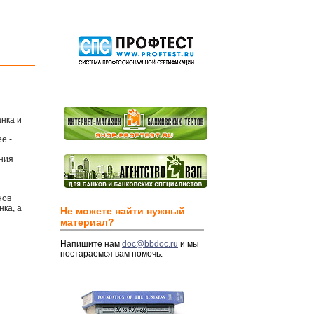
нка и
е -
ния
нов
ка, а
Не можете найти нужный
материал?
Напишите нам
doc@bbdoc.ru
и мы
постараемся вам помочь.