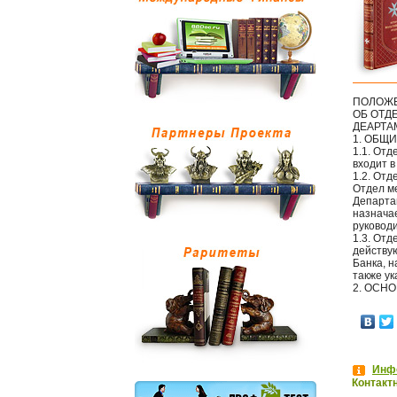
ПОЛОЖ
ОБ ОТД
ДЕАРТА
1. ОБЩ
1.1. От
входит в
1.2. Отд
Отдел м
Департа
назнача
руковод
1.3. Отд
действу
Банка, 
также у
2. ОСН
Инфо
Контакт