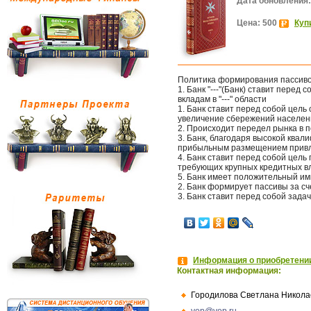
Дата обновления:
Цена: 500
Куп
Политика формирования пассиво
1. Банк "---"(Банк) ставит перед
вкладам в "---" области
1. Банк ставит перед собой цель 
увеличение сбережений населени
2. Происходит передел рынка в по
3. Банк, благодаря высокой ква
прибыльным размещением привл
4. Банк ставит перед собой цель 
требующих крупных кредитных в
5. Банк имеет положительный им
2. Банк формирует пассивы за с
3. Банк ставит перед собой зада
Информация о приобретении
Контактная информация:
Городилова Светлана Никола