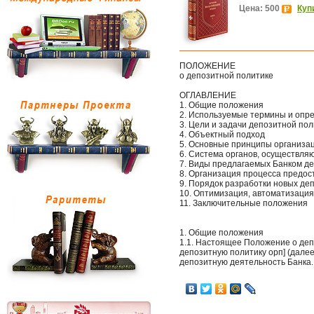
Цена: 500
Куп
ПОЛОЖЕНИЕ
о депозитной политике
ОГЛАВЛЕНИЕ
1. Общие положения
2. Используемые термины и опр
3. Цели и задачи депозитной по
4. Объектный подход
5. Основные принципы организа
6. Система органов, осуществля
7. Виды предлагаемых Банком д
8. Организация процесса предос
9. Порядок разработки новых де
10. Оптимизация, автоматизация
11. Заключительные положения
1. Общие положения
1.1. Настоящее Положение о деп
депозитную политику орп] (дале
депозитную деятельность Банка.