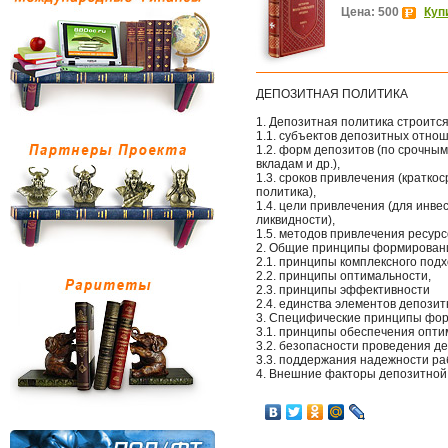
Цена: 500
Куп
ДЕПОЗИТНАЯ ПОЛИТИКА
1. Депозитная политика строится
1.1. субъектов депозитных отно
1.2. форм депозитов (по срочны
вкладам и др.),
1.3. сроков привлечения (кратко
политика),
1.4. цели привлечения (для инв
ликвидности),
1.5. методов привлечения ресурс
2. Общие принципы формировани
2.1. принципы комплексного подх
2.2. принципы оптимальности,
2.3. принципы эффективности
2.4. единства элементов депозит
3. Специфические принципы фор
3.1. принципы обеспечения опти
3.2. безопасности проведения д
3.3. поддержания надежности ра
4. Внешние факторы депозитной