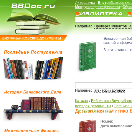
Литература
Внутрибанковские
Международные финансы
Обра
Например,
Проверка клиентов б
ВНУТРИБАНКОВСКИЕ ДОКУМЕНТЫ
Электронная би
важной информ
В чем заключаетс
Например,
агентский договор
Каталог
/
Библиотека Внутрибанк
порядок, регламенты
/
Организац
Депозитная политика 
Депозитная политика
Номер:
Дата обновления: