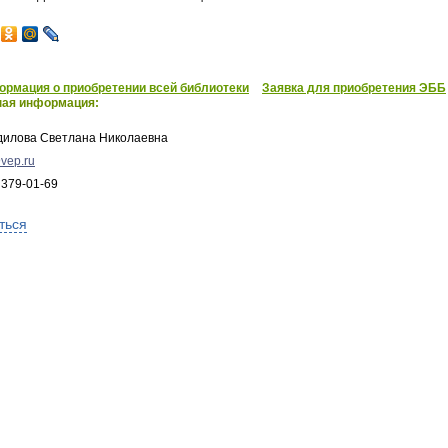
рмация о приобретении всей библиотеки
Заявка для приобретения ЭББ
ная информация:
дилова Светлана Николаевна
vep.ru
 379-01-69
ться