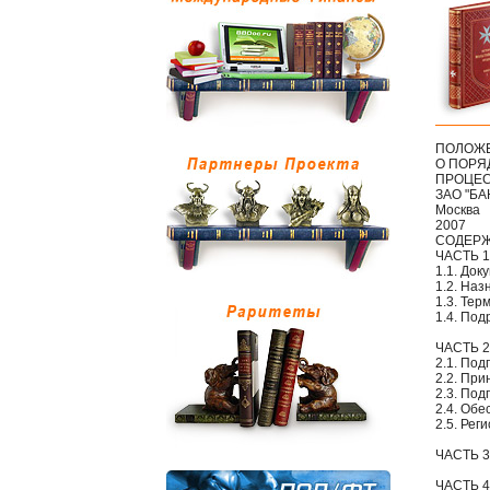
ПОЛОЖ
О ПОРЯ
ПРОЦЕС
ЗАО "БА
Москва
2007
СОДЕР
ЧАСТЬ 
1.1. До
1.2. На
1.3. Те
1.4. По
ЧАСТЬ 
2.1. Под
2.2. Пр
2.3. Под
2.4. Об
2.5. Рег
ЧАСТЬ 
ЧАСТЬ 