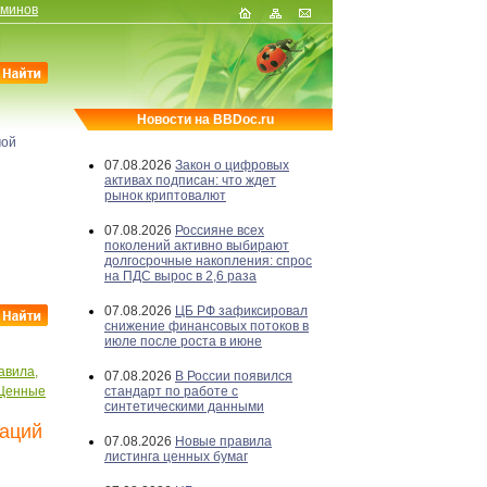
рминов
Новости на BBDoc.ru
мой
07.08.2026
Закон о цифровых
активах подписан: что ждет
рынок криптовалют
07.08.2026
Россияне всех
поколений активно выбирают
долгосрочные накопления: спрос
на ПДС вырос в 2,6 раза
07.08.2026
ЦБ РФ зафиксировал
снижение финансовых потоков в
июле после роста в июне
авила,
07.08.2026
В России появился
Ценные
стандарт по работе с
синтетическими данными
гаций
07.08.2026
Новые правила
листинга ценных бумаг