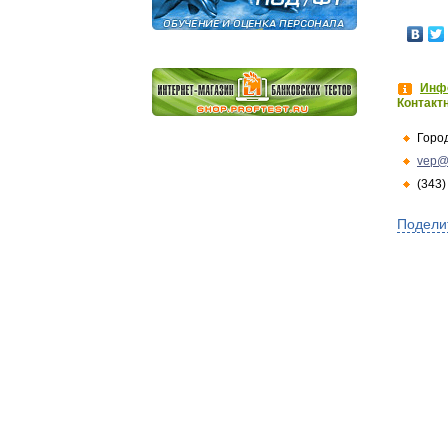
Инфо
Контакт
Горо
vep@
(343)
Подели