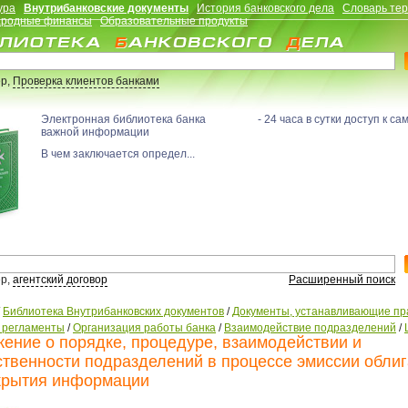
ура
Внутрибанковские документы
История банковского дела
Словарь те
родные финансы
Образовательные продукты
р,
Проверка клиентов банками
Электронная библиотека банка - 24 часа в сутки доступ к са
важной информации
В чем заключается определ...
р,
агентский договор
Расширенный поиск
/
Библиотека Внутрибанковских документов
/
Документы, устанавливающие пр
, регламенты
/
Организация работы банка
/
Взаимодействие подразделений
/
ение о порядке, процедуре, взаимодействии и
ственности подразделений в процессе эмиссии обли
крытия информации