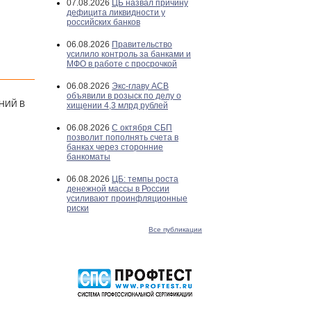
07.08.2026
ЦБ назвал причину
дефицита ликвидности у
российских банков
06.08.2026
Правительство
усилило контроль за банками и
МФО в работе с просрочкой
06.08.2026
Экс-главу АСВ
объявили в розыск по делу о
НИЙ В
хищении 4,3 млрд рублей
06.08.2026
С октября СБП
позволит пополнять счета в
банках через сторонние
банкоматы
06.08.2026
ЦБ: темпы роста
денежной массы в России
усиливают проинфляционные
риски
Все публикации