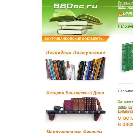
Литерат
Междуна
Наприме
ВНУТРИБАНКОВСКИЕ ДОКУМЕНТЫ
Наприме
Каталог
порядок
Полож
бумаги
ответ
и рас