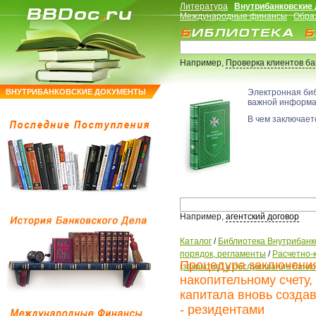
Литература
Внутрибанковские
Международные финансы
Обра
Например,
Проверка клиентов б
ВНУТРИБАНКОВСКИЕ ДОКУМЕНТЫ
Электронная би
важной информ
В чем заключаетс
Например,
агентский договор
Каталог
/
Библиотека Внутрибанк
порядок, регламенты
/
Расчетно-
Процедура заключения
(закрытие) и обслуживание банко
накопительному счету
капитала вновь созда
- резидентами