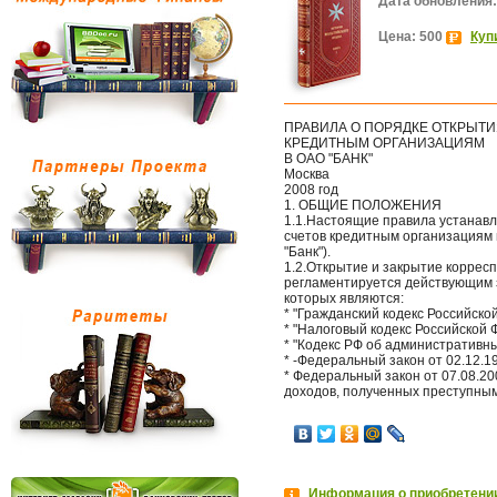
Дата обновления:
Цена: 500
Куп
ПРАВИЛА О ПОРЯДКЕ ОТКРЫТИ
КРЕДИТНЫМ ОРГАНИЗАЦИЯМ
В ОАО "БАНК"
Москва
2008 год
1. ОБЩИЕ ПОЛОЖЕНИЯ
1.1.Настоящие правила устанавл
счетов кредитным организация
"Банк").
1.2.Открытие и закрытие коррес
регламентируется действующим 
которых являются:
* "Гражданский кодекс Российской
* "Налоговый кодекс Российской Ф
* "Кодекс РФ об административны
* -Федеральный закон от 02.12.19
* Федеральный закон от 07.08.2
доходов, полученных преступным
Информация о приобретении