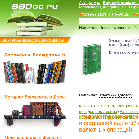
Литература
Внутрибанковские
Международные финансы
Обра
Например,
Проверка клиентов б
ВНУТРИБАНКОВСКИЕ ДОКУМЕНТЫ
Электронная би
важной информ
В чем заключаетс
Например,
агентский договор
Каталог
/
Библиотека Внутрибанк
порядок, регламенты
/
Валютные 
Регламент документоо
организации валютного контроля
иностранной валютой 
валютных операций