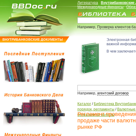
Литература
Внутрибанковские
Международные финансы
Обра
Например,
Проверка клиентов б
ВНУТРИБАНКОВСКИЕ ДОКУМЕНТЫ
Электронная би
важной информ
В чем заключаетс
Например,
агентский договор
Каталог
/
Библиотека Внутрибанк
порядок, регламенты
/
Валютные 
Регламент проведения
безналичной валюты
продаже части валютн
рынке РФ