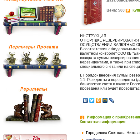
Дата обновления:
Цена: 500
Куп
ИНСТРУКЦИЯ
О ПОРЯДКЕ РЕЗЕРВИРОВАНИЯ
ОСУЩСТВЛЕНИИ ВАЛЮТНЫХ О
В соответствии с Федеральным з
валютном контроле" ООО КБ "Бан
возврата суммы резервирования
нерезидентами, а также при спи
специального счета или на спец
.
I. Порядок внесения суммы резе
1.1. Резиденты и нерезиденты (д
банковского счета в валюте Росс
проведена или будет проводиться
Информация о приобретении
Контактная информация:
Городилова Светлана Никола