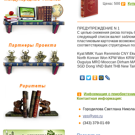
Цена: 500
Куп
ПРЕДУПРЕЖДЕНИЕ N 1
С целью снижения риска потерь 
следующий список валют заблоки
пластиковым карточкам возможно
соответствующих структурных п
Kyat MMK Yuan Renminbi CNY Ekw
North Korean Won KPW Won KRW Li
Ouguiya MRO Mooccan Dirham MAD
SGD Dong VND Baht THB New Tai
Информация о приобретении
Контактная информация:
Городилова Светлана Никола
vep@vep.ru
(343) 379-01-69