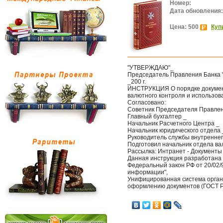
Номер:
Дата обновления:
Цена: 500
Куп
"УТВЕРЖДАЮ"_
Председатель Правления Банка "-
_200 г.
ИНСТРУКЦИЯ О порядке документ
валютного контроля и использова
Согласовано:
Советник Председателя Правлен
Главный бухгалтер _
Начальник Расчетного Центра _
Начальник юридического отдела 
Руководитель службы внутреннег
Подготовил начальник отдела ва
Рассылка: Интранет - Документы
Данная инструкция разработана 
Федеральный закон РФ от 20/02/
информации",
Унифицированная система орган
оформлению документов (ГОСТ Р 