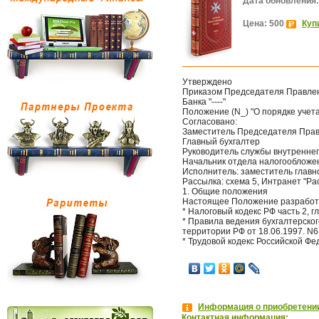
Дата обновления:
Цена: 500
Куп
Утверждено
Приказом Председателя Правле
Банка "----"
Положение (N_) "О порядке учет
Согласовано:
Заместитель Председателя Пра
Главный бухгалтер
Руководитель службы внутреннег
Начальник отдела налогообложен
Исполнитель: заместитель главн
Рассылка: схема 5, Интранет "Ра
1. Общие положения
Настоящее Положение разработа
* Налоговый кодекс РФ часть 2, гл
* Правила ведения бухгалтерско
территории РФ от 18.06.1997. N
* Трудовой кодекс Российской Фед
Информация о приобретении
Контактная информация: