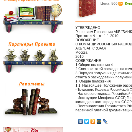
Цена: 500
Куп
УТВЕРЖДЕНО
Решением Правления АКБ "БАНК
Протокол N _ от "_"_2010
ПОЛОЖЕНИЕ
О КОМАНДИРОВОЧНЫХ РАСХО
АКБ "БАНК" (ОАО)
Москва
2010
СОДЕРЖАНИЕ
1.Общие положения 4
2.Состав статей расходов на ко
3.Порядок получения денежных 
отчета о расходовании полученн
1. Общие положения
1.1. Настоящее Положение разр
- Трудового Кодекса Российской 
- Налогового кодекса Российской
- Инструкции Минфина СССР, Го
командировках в пределах СССР"
- Постановления Госкомстата РФ
первичной учетной документации 