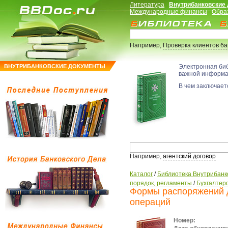
Литература
Внутрибанковские
Международные финансы
Обра
Например,
Проверка клиентов б
ВНУТРИБАНКОВСКИЕ ДОКУМЕНТЫ
Электронная би
важной информ
В чем заключаетс
Например,
агентский договор
Каталог
/
Библиотека Внутрибанк
порядок, регламенты
/
Бухгалтерс
Формы распоряжений д
операций
Номер: