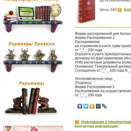
Дата обновления:
Цена: 500
Куп
Формы распоряжений для бухгал
Форма Распоряжения 1
Распоряжение
на отражение в учете сумм прио
от "_" _ 200 года
Отразите в учете приобретенные
договору по факторинговому обсл
УНК) расчетные документы (номи
Основание: Генеральный договор о
Соглашение от "_" _ 200 года N _
Уполномоченное лицо _
(Подпись)
Форма Распоряжения 2
Распоряжение на осуществление
от "_" _ 200 года
Информация о приобретении
Контактная информация: