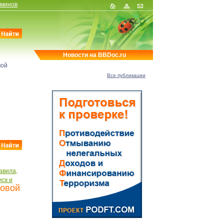
рминов
Новости на BBDoc.ru
мой
Все публикации
авила,
ск и
ловой