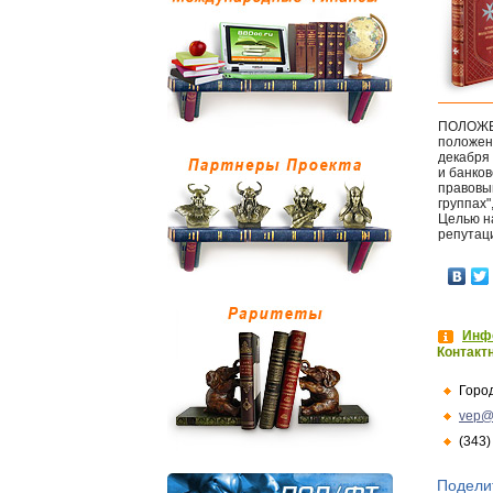
ПОЛОЖЕН
положен
декабря 
и банков
правовым
группах"
Целью н
репутаци
Инфо
Контакт
Горо
vep@
(343)
Подели