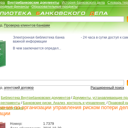
ура
Внутрибанковские документы
История банковского дела
Словарь те
родные финансы
Образовательные продукты
р,
Проверка клиентов банками
Электронная библиотека банка - 24 часа в сутки доступ к са
важной информации
В чем заключается определ...
р,
агентский договор
Расширенный поиск
/
Библиотека Внутрибанковских документов
/
Документы, устанавливающие пр
, регламенты
/
Банковские риски. Анализ, контроль и управление.
/
Правовой ри
ение по организации управления риском потери де
ери репутации
ации
Номер:
1.7379