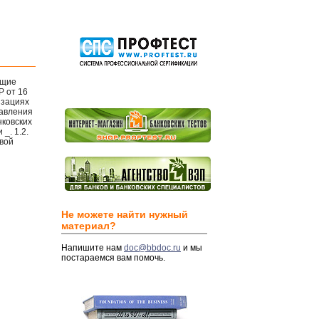
бщие
Р от 16
изациях
равления
нковских
_. 1.2.
вой
Не можете найти нужный
материал?
Напишите нам
doc@bbdoc.ru
и мы
постараемся вам помочь.