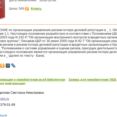
Дата обновления:
2016-10-30
Цена: 500
Купить
ИЕ по организации управления риском потери деловой репутации в _ 1. О
ия 1.1. Настоящее положение разработано в соответствии с Положением ЦБ
2003 года N 242-П "Об организации внутреннего контроля в кредитных орган
ских группах", Письмом ЦБР от 30 июня 2005 года N 92-Т "Об организации уп
 риском и риском потери деловой репутации в кредитных организациях и ба
, "Положением о системе управления и оценки рисков, присущих деятельности 
астоящего положения является организация управления риском потери дело
и в _ (далее по тексту - Банк).
рмация о приобретении всей библиотеки
Заявка для приобретения ЭББ
ная информация:
дилова Светлана Николаевна
vep.ru
 379-01-69
ться