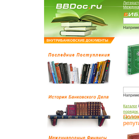
Литерат
Междуна
Наприме
ВНУТРИБАНКОВСКИЕ ДОКУМЕНТЫ
Наприме
Каталог
порядок
Полож
риск пот
репут