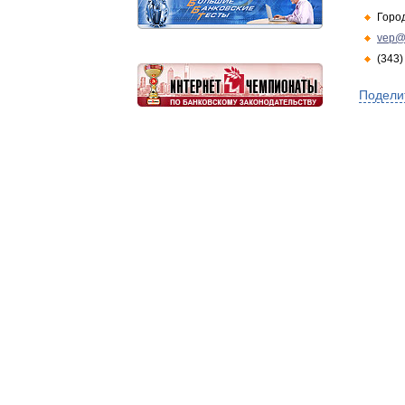
Горо
vep@
(343)
Подели