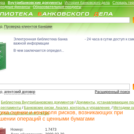
ура
Внутрибанковские документы
История банковского дела
Словарь те
родные финансы
Образовательные продукты
р,
Проверка клиентов банками
Электронная библиотека банка - 24 часа в сутки доступ к са
важной информации
В чем заключается определ...
р,
агентский договор
Расширенный поиск
/
Библиотека Внутрибанковских документов
/
Документы, устанавливающие пр
, регламенты
/
Банковские риски. Анализ, контроль и управление.
/
Методики о
ика оценки и контроля рисков, возникающих при
Оценка операционного риска
шении операций с ценными бумагами
Номер:
1.7473