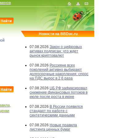
рминов
Новости на BBDoc.ru
мой
07.08.2026
Закон о цифровых
активах подписан: что ждет
рынок криптовалют
07.08.2026
Россияне всех
поколений активно выбирают
долгосрочные накопления: спрос
на ПДС вырос в 2,6 раза
07.08.2026
ЦБ РФ зафиксировал
снижение финансовых потоков в
июле после роста в июне
авила,
07.08.2026
В России появился
ценки
стандарт по работе с
синтетическими данными
07.08.2026
Новые правила
листинга ценных бумаг