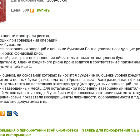
Дата обновления:
2009-03-30
Цена: 500
Купить
 оценки и контроля рисков,
ющих при совершении операций
ми бумагами
ссе совершения операций с ценными бумагами Банк оценивает следующие ри
й риск, фондовый риск.
тный риск - риск неисполнения обязательств эмитентом ценных бумаг
дателем). Оценка кредитного риска производится в соответствии с признакам
ными в таблице 1.
1.
 оценки, на основании которых выносится суждение об оценке уровня креди
итента ценных бумаг (векселедателя) Уровень риска - Банк располагает фин
тью эмитента на последнюю отчетную дату (для кредитных организаций - за
ий завершенный месяц, для остальных - за последний завершенный квартал)
рой можно сделать вывод об устойчивом финансовом состоянии эмитента: отс
финансовые показатели (коэффициенты ликвидности, оборачиваемости и т.д.
нимально допустимых и пр.
рмация о приобретении всей библиотеки
Заявка для приобретения ЭББ
ная информация: