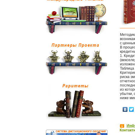
Методика
возника
с ценны
В проце
кредитны
1. Креди
(векселе
изложен
Таблица 
Критерии
риска эм
отчетнос
последн
из кото
убытки, 
ниже ми
Инфо
Контакт