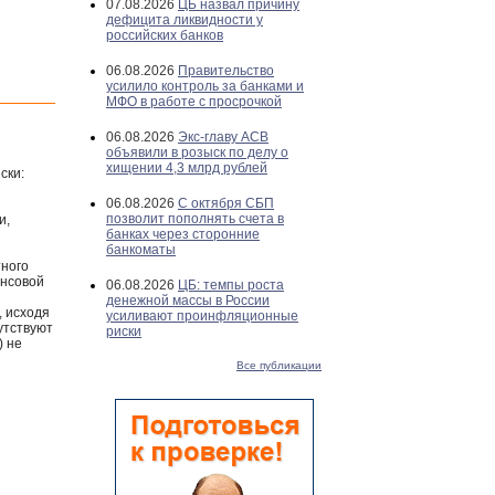
07.08.2026
ЦБ назвал причину
дефицита ликвидности у
российских банков
06.08.2026
Правительство
усилило контроль за банками и
МФО в работе с просрочкой
06.08.2026
Экс-главу АСВ
объявили в розыск по делу о
хищении 4,3 млрд рублей
ски:
06.08.2026
С октября СБП
позволит пополнять счета в
и,
банках через сторонние
банкоматы
тного
ансовой
06.08.2026
ЦБ: темпы роста
денежной массы в России
, исходя
усиливают проинфляционные
утствуют
риски
) не
Все публикации