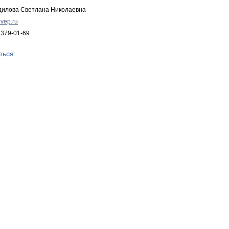
дилова Светлана Николаевна
vep.ru
 379-01-69
ться