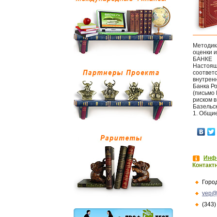
Методик
оценки 
БАНКЕ
Настоящ
соответс
внутренн
Банка Р
(письмо 
риском 
Базельск
1. Общи
Инфо
Контакт
Горо
vep@
(343)