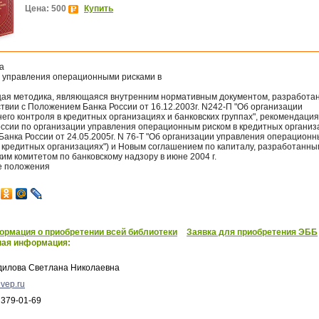
Цена: 500
Купить
а
и управления операционными рисками в
ая методика, являющаяся внутренним нормативным документом, разработан
твии с Положением Банка России от 16.12.2003г. N242-П "Об организации
его контроля в кредитных организациях и банковских группах", рекомендаци
оссии по организации управления операционным риском в кредитных организ
Банка России от 24.05.2005г. N 76-Т "Об организации управления операцион
в кредитных организациях") и Новым соглашением по капиталу, разработанны
им комитетом по банковскому надзору в июне 2004 г.
е положения
рмация о приобретении всей библиотеки
Заявка для приобретения ЭББ
ная информация:
дилова Светлана Николаевна
vep.ru
 379-01-69