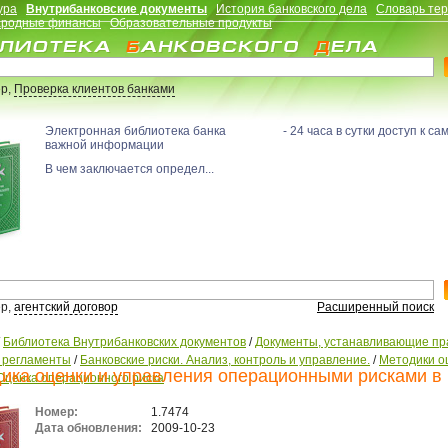
ура
Внутрибанковские документы
История банковского дела
Словарь те
родные финансы
Образовательные продукты
р,
Проверка клиентов банками
Электронная библиотека банка - 24 часа в сутки доступ к са
важной информации
В чем заключается определ...
р,
агентский договор
Расширенный поиск
/
Библиотека Внутрибанковских документов
/
Документы, устанавливающие пр
, регламенты
/
Банковские риски. Анализ, контроль и управление.
/
Методики о
ика оценки и управления операционными рисками в
Оценка операционного риска
Номер:
1.7474
Дата обновления:
2009-10-23