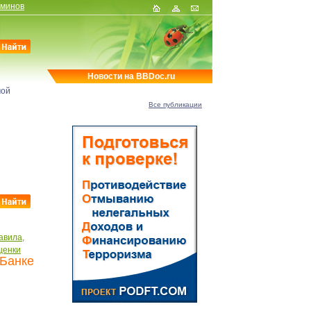
рминов
Новости на BBDoc.ru
мой
Все публикации
авила,
ценки
 Банке