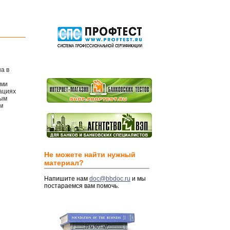
а в
ями
ациях
ным
м
Не можете найти нужный
материал?
Напишите нам
doc@bbdoc.ru
и мы
постараемся вам помочь.