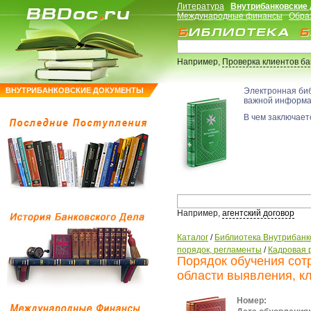
Литература
Внутрибанковские
Международные финансы
Обра
Например,
Проверка клиентов б
ВНУТРИБАНКОВСКИЕ ДОКУМЕНТЫ
Электронная би
важной информ
В чем заключаетс
Например,
агентский договор
Каталог
/
Библиотека Внутрибанк
порядок, регламенты
/
Кадровая 
Порядок обучения сот
области выявления, к
Номер: