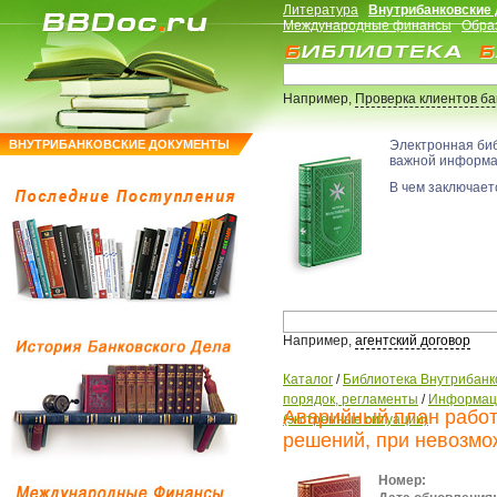
Литература
Внутрибанковские
Международные финансы
Обра
Например,
Проверка клиентов б
ВНУТРИБАНКОВСКИЕ ДОКУМЕНТЫ
Электронная би
важной информ
В чем заключаетс
Например,
агентский договор
Каталог
/
Библиотека Внутрибанк
порядок, регламенты
/
Информаци
Аварийный план работ
(экстренные ситуации)
решений, при невозмо
Номер: