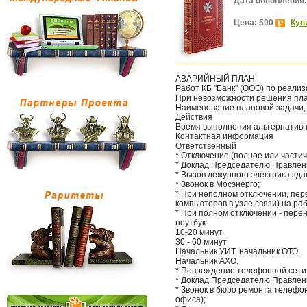
Дата обновления:
Цена: 500
Куп
АВАРИЙНЫЙ ПЛАН
Работ КБ "Банк" (ООО) по реали
При невозможности решения пла
Наименование плановой задачи,
Действия
Время выполнения альтернатив
Контактная информация
Ответственный
* Отключение (полное или частич
* Доклад Председателю Правлен
* Вызов дежурного электрика зда
* Звонок в Мосэнерго;
* При неполном отключении, пер
компьютеров в узле связи) на ра
* При полном отключении - пере
ноутбук.
10-20 минут
30 - 60 минут
Начальник УИТ, начальник ОТО.
Начальник АХО.
* Повреждение телефонной сети
* Доклад Председателю Правлен
* Звонок в бюро ремонта телефо
офиса);